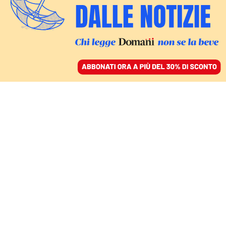
ACCEDI
SFOGLIA IL GIORNALE
/
ABBONATI
CULTURA
Sanremo 2026,
Ditonellapiaga fuori
posto per scelta