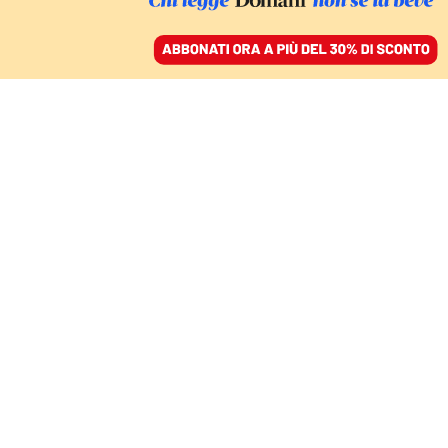
ACCEDI
SFOGLIA IL GIORNALE
/
ABBONATI
SPAGHETTI & MORETTI
Chi ha inventato il legal
thriller? Turow o
Grisham? Il panino di
Cracco e quello di
Santelli