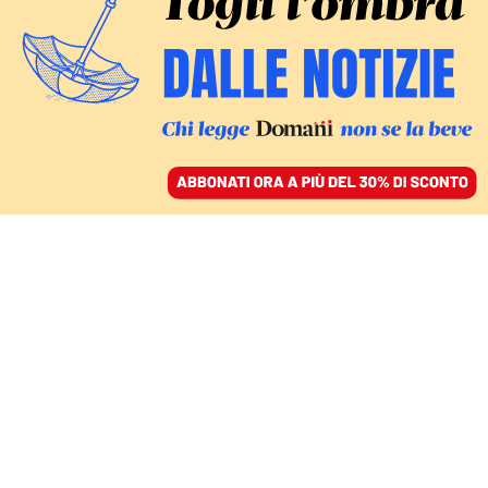
ACCEDI
SFOGLIA IL GIORNALE
/
ABBONATI
GLI SCENARI
L’Ue trumpiana riparte
da Budapest. Il progetto