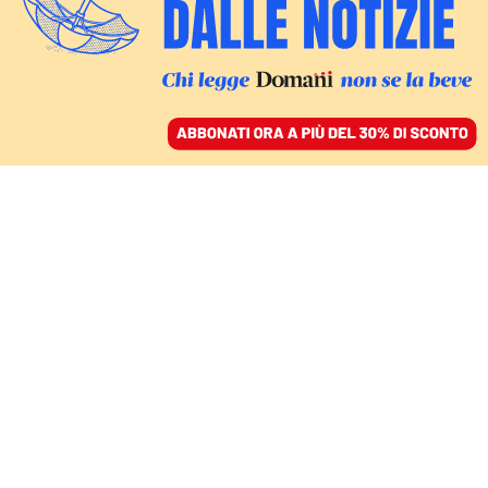
ACCEDI
SFOGLIA IL GIORNALE
/
ABBONATI
REPORTAGE
Nell’avamposto di
Orbán a Bruxelles.
Füredi, lo stratega