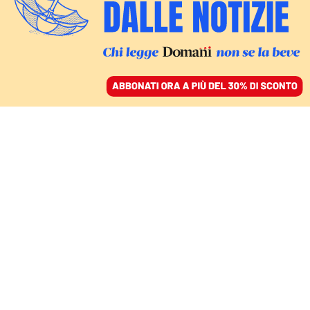
ACCEDI
SFOGLIA IL GIORNALE
/
ABBONATI
EUROPA
Giovani in piazza contro
il governo Macron-
Barnier: «Ci sentiamo