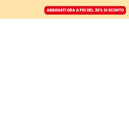
ACCEDI
SFOGLIA IL GIORNALE
/
ABBONATI
EUROPA
Solo sì è sì. Dani Alves
condannato per stupro
dopo la nuova legge
spagnola
MARIKA IKONOMU
22 febbraio 2024 • 19:55