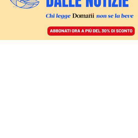
ACCEDI
SFOGLIA IL GIORNALE
/
ABBONATI
LA CACCIA ALLE FONTI
Tre giornalisti di
Domani rischiano il
carcere. «A rischio il
diritto dei cittadini a