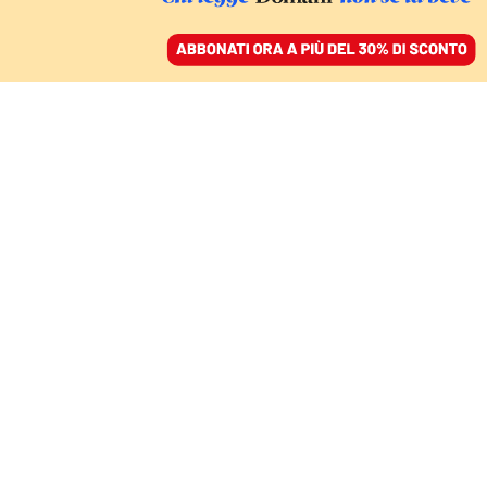
ACCEDI
SFOGLIA IL GIORNALE
/
ABBONATI
ITALIA
Cefis, ancora congetture:
l’eterna fascinazione della
leggenda nera
PAOLO MORANDO
12 dicembre 2022 • 09:22