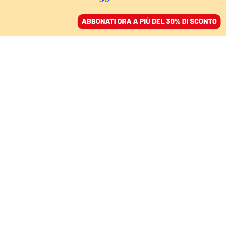
ACCEDI
SFOGLIA IL GIORNALE
/
ABBONATI
ITALIA
Rai, Fuortes si
dimette «nell’interesse
dell’azienda»
08 maggio 2023 • 11:13
Aggiornato, 08 maggio 2023 • 11:15
Segui Domani su Google