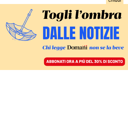
ACCEDI
SFOGLIA IL GIORNALE
/
ABBONATI
CANDIDATURE E POLEMICHE
Letta fa il pieno, dal