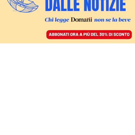
ACCEDI
SFOGLIA IL GIORNALE
/
ABBONATI
ITALIA
Non è vero che le Rsa
devono essere
economicamente