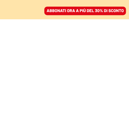
ACCEDI
SFOGLIA IL GIORNALE
/
ABBONATI
LA UE CHIEDE TRASPARENZA AL GOVERNO. CHE ATTACCA L’IRAN:
«FOMENTA LE PROTESTE»
I Trump, le proteste e il
boss: cosa c’è dietro il
resort che agita Rama
NELLO TROCCHIA
10 giugno 2026 • 07:00