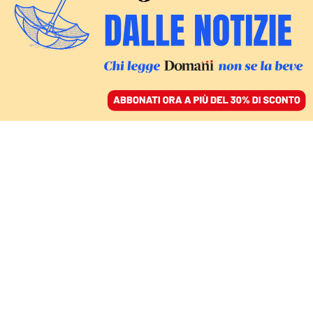
ACCEDI
SFOGLIA IL GIORNALE
/
ABBONATI
MONDO
Assalto a Capitol Hill,
arrestato lo “Sciamano”
Jake Angeli