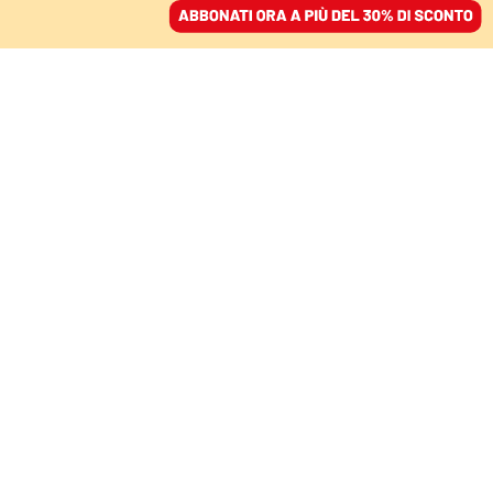
ACCEDI
SFOGLIA IL GIORNALE
/
ABBONATI
SONO OLTRE 270 I GIORNALISTI UCCISI DA ISRAELE
Gaza, la strage
dell’ospedale. Tra i
morti anche cinque
reporter
YOUSSEF HASSAN HOLGADO
25 agosto 2025 • 19:14
Aggiornato, 25 agosto 2025 • 20:38