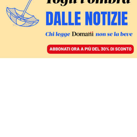
ACCEDI
SFOGLIA IL GIORNALE
/
ABBONATI
MONDO
I talebani distruggono il
paese. Ma le donne