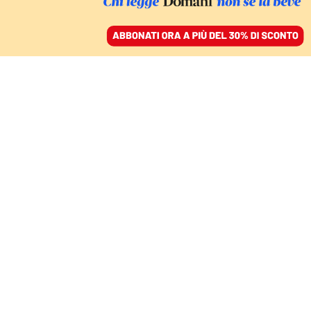
ACCEDI
SFOGLIA IL GIORNALE
/
ABBONATI
MONDO
La “seconda
decolonizzazione” e il
futuro della democrazia
in Africa
MARIO GIRO
politologo