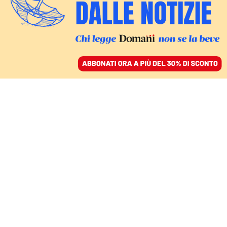
ACCEDI
SFOGLIA IL GIORNALE
/
ABBONATI
RESPINTA LA RICHIESTA DEI DOMICILIARI
L’attivista queer Maja T.
resta in carcere a
Budapest. Per il giudice