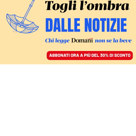
ACCEDI
SFOGLIA IL GIORNALE
/
ABBONATI
MONDO
Mosca attacca Kiev: 11
morti, 53 feriti e