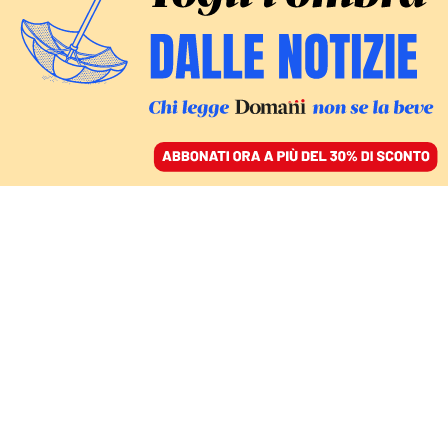
ACCEDI
SFOGLIA IL GIORNALE
/
ABBONATI
WEILAI
La base navale cinese
nel Pacifico che