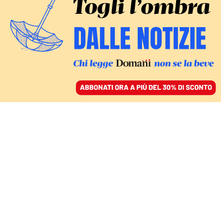
ACCEDI
SFOGLIA IL GIORNALE
/
ABBONATI
IN CERCA DI PERDONO
Vergogna e lacrime: il
viaggio di papa