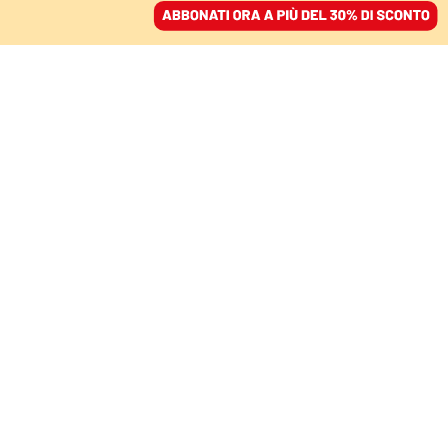
ACCEDI
SFOGLIA IL GIORNALE
/
ABBONATI
IL SAGGIO
Per un liberalismo
egalitario: riscoprire la
lezione di Rawls
NICOLA LACETERA
economista
03 agosto 2024 • 18:20