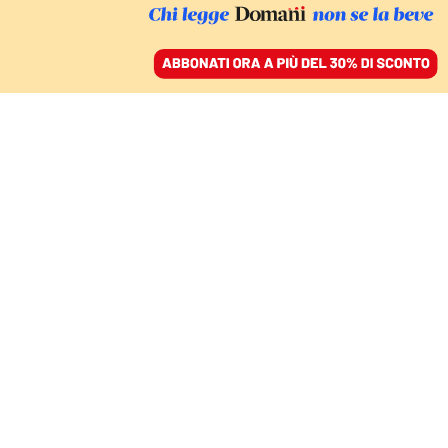
ACCEDI
SFOGLIA IL GIORNALE
/
ABBONATI
Nicola
Lacetera
economista
Economista, professore all'Università di Bologna e
all'Università di Toronto, studia il supporto etico e
sociale alle attività economiche, le motivazioni del
comportamento altruistico, e vari temi di economia