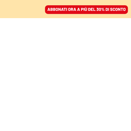
ACCEDI
SFOGLIA IL GIORNALE
/
ABBONATI
IL RECORD DI PERNICI DOPO 53 ANNI
Gli 800 metri, la
distanza che ha
imparato di nuovo a
correre
VALERIO PICCIONI
04 luglio 2026 • 15:34