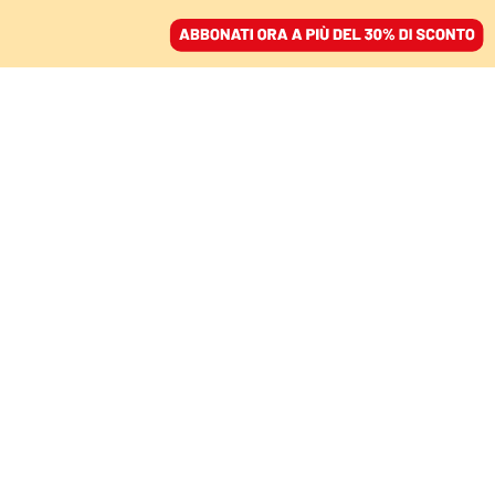
ACCEDI
SFOGLIA IL GIORNALE
/
ABBONATI
ESG
ECONOMIA
Piazza Affari, cosa c’è davvero
dietro l’utilizzo dell’indice di
sostenibilità Esg?
SALVATORE GAZIANO