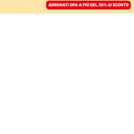
ACCEDI
SFOGLIA IL GIORNALE
/
ABBONATI
marylin monroe
CULTURA
Blonde è un fumettone barocco
impossibile da ignorare
TERESA MARCHESI
Il biopic di Andrew Dominik su Marilyn Monroe è un bignami del
romanzo Joyce Carol Oates. Una produzione Netflix, è stato