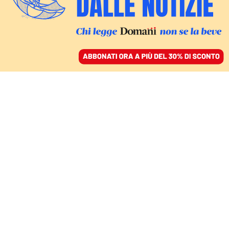
ACCEDI
SFOGLIA IL GIORNALE
/
ABBONATI
TECNOLOGIA
Mastodon, l’ultima
frontiera dell’open
web che piace anche a
Donald Trump