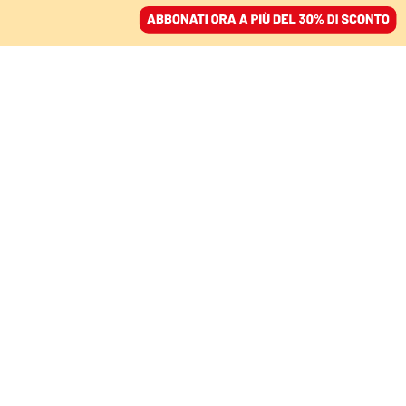
ACCEDI
SFOGLIA IL GIORNALE
/
ABBONATI
LA PREVISIONE DEL CLIMATOLOGO
Il clima è cambiato:
ecco perché dal caldo
estremo passeremo alle
alluvioni
ANTONELLO PASINI
Fisico del clima
12 agosto 2021 • 14:25