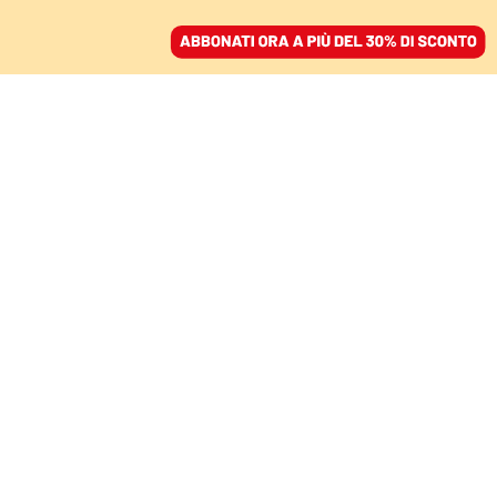
ACCEDI
SFOGLIA IL GIORNALE
/
ABBONATI
COSA È SUCCESSO DOPO L’INCENDIO
Stromboli rinasce dal
basso con fondi di
privati e turisti
RACHELE GONNELLI
09 agosto 2022 • 16:22
Aggiornato, 09 agosto 2022 • 18:07