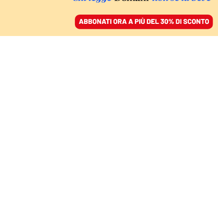
ACCEDI
SFOGLIA IL GIORNALE
/
ABBONATI
Alessandro
Aresu
Alessandro Aresu è autore di diverse autore di
diverse pubblicazioni, tra cui
Il dominio del XXI
secolo
(Feltrinelli 2022),
I cancelli del cielo
(con
Raffaele Mauro, Luiss University Press 2022),
Le
potenze del capitalismo politico
(La Nave di Teseo
2020),
L’interesse nazionale. La bussola dell’Italia