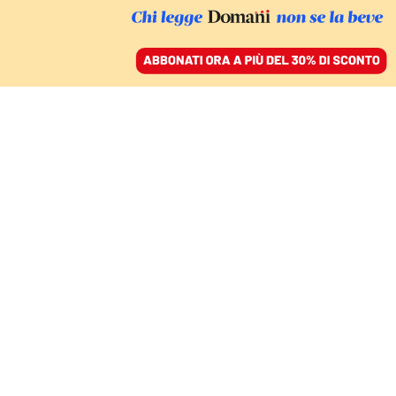
ACCEDI
SFOGLIA IL GIORNALE
/
ABBONATI
Elena Basso
Classe 1991, dal 2019 vive e lavora come giornalista
freelance in America Latina occupandosi di
violazioni dei diritti umani. I suoi reportage da Cile,
Argentina, Brasile, Perù ed Ecuador sono stati
pubblicati da testate nazionali e internazionali, fra
cui La Repubblica, BBC, The Guardian, Le Monde, Il
Manifesto, L’Espresso e Il Venerdì di Repubblica. Ha