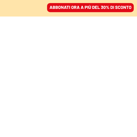
ACCEDI
SFOGLIA IL GIORNALE
/
ABBONATI
Emma Desai
MONDO
India, gli oppositori di Modi arrestati e
intimiditi. Il punto di rottura della
democrazia indiana