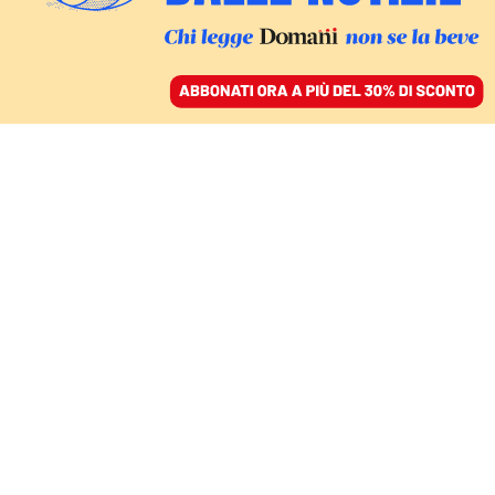
ACCEDI
SFOGLIA IL GIORNALE
/
ABBONATI
Fabio
Ghiberti
Avvocato del foro di Torino e membro
dell’Osservatorio Corte Costituzionale dell’Unione
delle Camere Penali