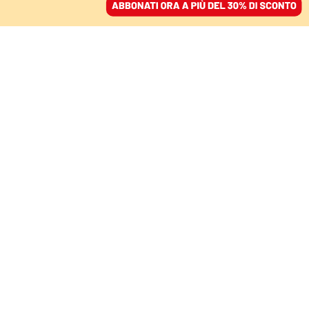
ACCEDI
SFOGLIA IL GIORNALE
/
ABBONATI
Luigi Zanda
Ex senatore della Repubblica dal 2003 al 2022
COMMENTI
I rischi esiziali di Europa e Usa: se si
dividono vincerà Putin
09 novembre 2024 • 06:00