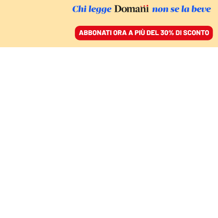
ACCEDI
SFOGLIA IL GIORNALE
/
ABBONATI
Nicola
Lagioia
Scrittore e conduttore radiofonico italiano. Autore
di
Poesia on-line
, ha pubblicato nel 2001 il suo primo
romanzo,
Tre sistemi per sbarazzarsi di
Tolstoj
(senza risparmiare se stessi)
. Per Fazi ha
pubblicato il saggio
Babbo Natale. Ovvero come la