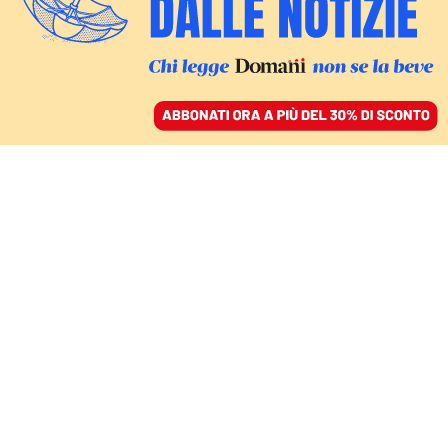
ACCEDI
SFOGLIA IL GIORNALE
/
ABBONATI
DIARIO EUROPEO
Le conseguenze del
riarmo: gli euroscettici
passeranno all’incasso