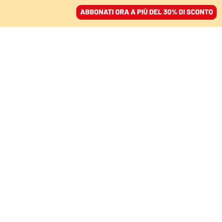
ACCEDI
SFOGLIA IL GIORNALE
/
ABBONATI
L’INIZIATIVA
A Bologna una piazza
per l’Europa. Prodi:
«Non c’è più tempo»
06 aprile 2025 • 16:01
Aggiornato, 06 aprile 2025 • 18:12
Segui Domani su Google