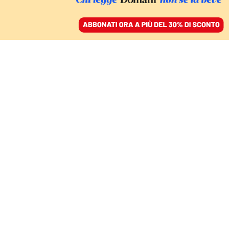
ACCEDI
SFOGLIA IL GIORNALE
/
ABBONATI
LA BOZZA DELLE NUOVE INDICAZIONI NAZIONALI
Così il liceo delle
scienze applicate perde
la propria identità
ANDREA EVANGELISTA*
07 maggio 2026 • 15:05