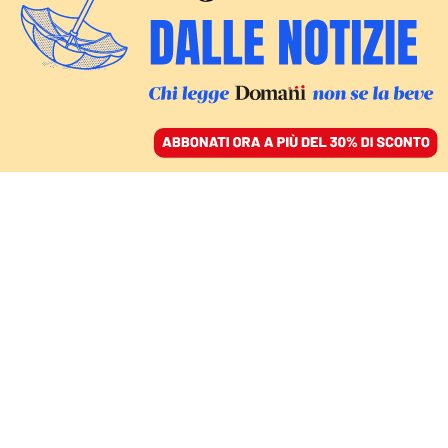
ACCEDI
SFOGLIA IL GIORNALE
/
ABBONATI
LE STIME SULLA QUARTA ONDATA
Covid, Capodanno con
130mila casi: ecco cosa
ci aspetta a gennaio