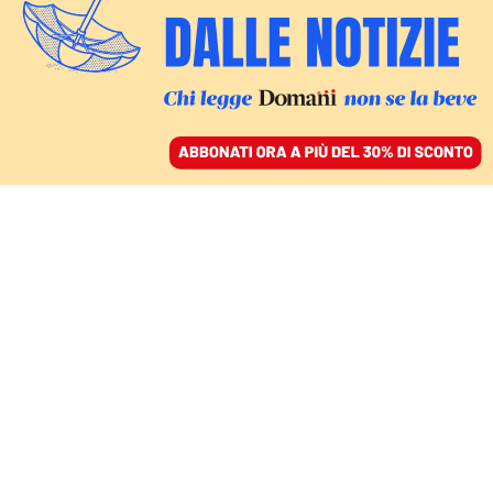
ACCEDI
SFOGLIA IL GIORNALE
/
ABBONATI
FATTI
Firenze, gli studenti di
tre atenei uniti per Gaza:
«Le università devono