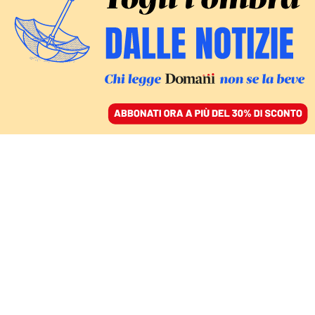
ACCEDI
SFOGLIA IL GIORNALE
/
ABBONATI
FATTI
Flotilla, i resti di una
barca arrivano a Gaza: