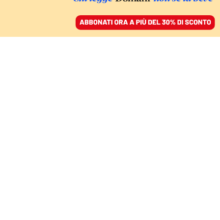
ACCEDI
SFOGLIA IL GIORNALE
/
ABBONATI
FATTI
Per Toti 400mila euro
dal petroliere in affari
con Comune e Regione
GIOVANNI TIZIAN E STEFANO VERGINE
23 maggio 2024 • 07:00
Aggiornato, 23 maggio 2024 • 15:52