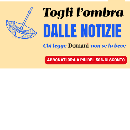
ACCEDI
SFOGLIA IL GIORNALE
/
ABBONATI
FATTI
Omicidio Cerciello