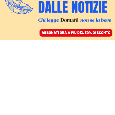
ACCEDI
SFOGLIA IL GIORNALE
/
ABBONATI
FATTI
“Cara casa”: tra affitti
brevi e prezzi
insostenibili, abitare a