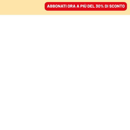
ACCEDI
SFOGLIA IL GIORNALE
/
ABBONATI
LA GIORNATA
Manifestazioni no-pass,
scontri con la polizia a
Trieste
SARA SPIMPOLO
06 novembre 2021 • 11:27
Aggiornato, 06 novembre 2021 • 20:03