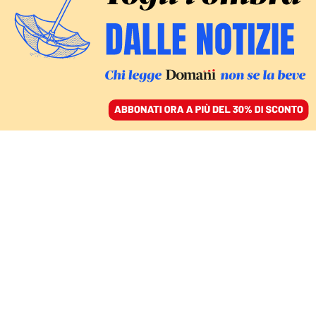
ACCEDI
SFOGLIA IL GIORNALE
/
ABBONATI
COVID-19
Vaccino ai bambini,
Locatelli: atteso il via