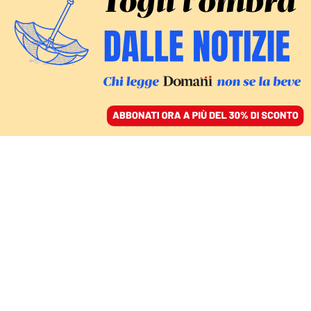
ACCEDI
SFOGLIA IL GIORNALE
/
ABBONATI
GIUSTIZIA
L’ex generale Mario Mori
indagato a Firenze per le