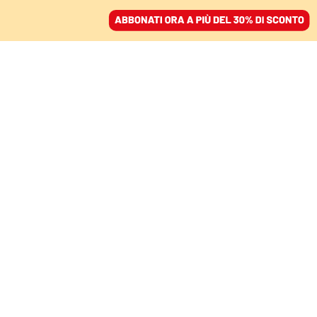
ACCEDI
SFOGLIA IL GIORNALE
/
ABBONATI
NUOVI MODELLI
Democrazie liberali e
democrature ormai si
somigliano sempre di
più
MARIO GIRO
politologo