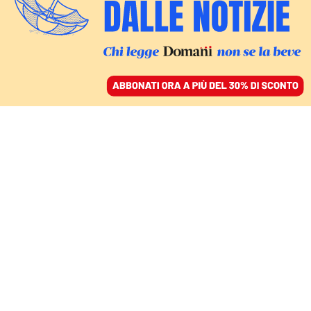
ACCEDI
SFOGLIA IL GIORNALE
/
ABBONATI
COMMENTI
Il caos simpatico dei
David di Donatello,
psicoanalisi di una serata