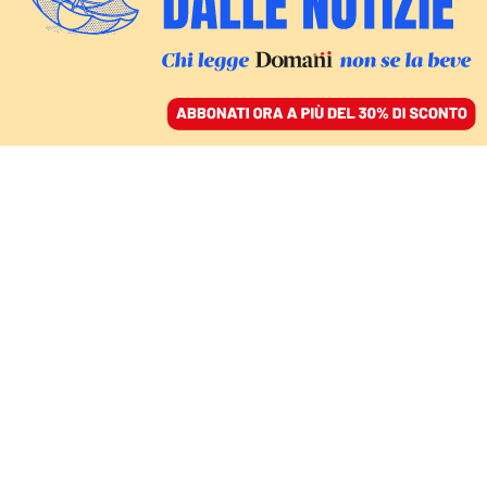
ACCEDI
SFOGLIA IL GIORNALE
/
ABBONATI
LA LEZIONE DI PONTIDA
Il sovranismo della Lega
di Salvini è la malattia
infantile della destra