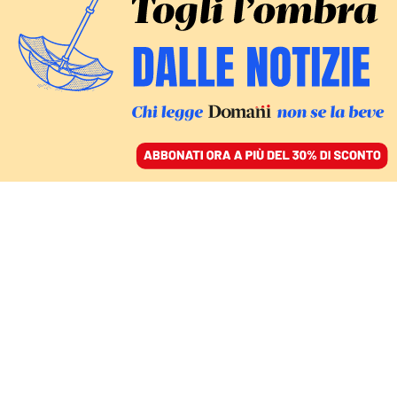
ACCEDI
SFOGLIA IL GIORNALE
/
ABBONATI
CIBO
Se bistecca e proteina
sono sostantivi maschili